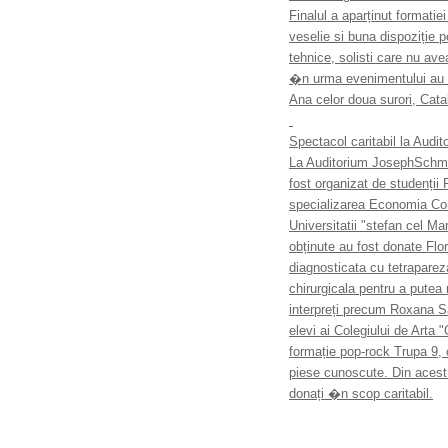
Finalul a aparținut formatie
veselie si buna dispoziție p
tehnice, solisti care nu ave
�n urma evenimentului au f
Ana celor doua surori, Cata
Spectacol caritabil la Aud
La Auditorium JosephSchmidt
fost organizat de studenții 
specializarea Economia Comer
Universitatii "stefan cel M
obținute au fost donate Fl
diagnosticata cu tetraparez
chirurgicala pentru a putea
interpreți precum Roxana S
elevi ai Colegiului de Arta
formație pop-rock Trupa 9, c
piese cunoscute. Din acest 
donați �n scop caritabil.