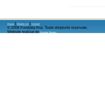
|
|
Acasa
Despre noi
Contact
© 2006 Fundatia Ana. Toate drepturile rezervate.
Website realizat de
Sunrise Design