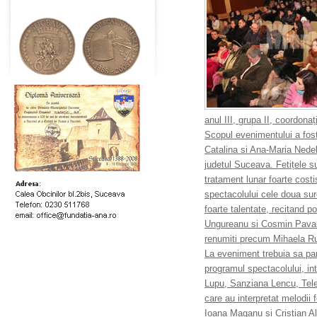
anul III, grupa II, coordonaț
Scopul evenimentului a fost
Catalina si Ana-Maria Nedel
judetul Suceava. Fetițele s
tratament lunar foarte costi
spectacolului cele doua suro
foarte talentate, recitand p
Ungureanu si Cosmin Paval a
renumiti precum Mihaela Ru
La eveniment trebuia sa part
programul spectacolului, int
Lupu, Sanziana Lencu, Tele
care au interpretat melodii 
Ioana Maganu si Cristian Ali