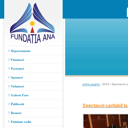
Departamente
Finantari
Parteneri
Sponsori
prima pagina
› 2010 › Spectacol ca
Voluntari
Galerie Foto
Publicatii
Spectacol caritabil l
Resurse
Emisiune radio